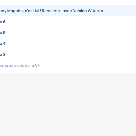
bey Maguire, c'est lui ! Rencontre avec Damien Witecka
e 6
e 5
e 4
e 3
s créatrices de la VF !
e 2
e 1
e Mektoub My Love arrive enfin ! Rencontre avec Shaïn Boumedine et Sal
i : après Toni en famille
elle réalise le bouleversant Dites lui que je l'aime
ais ! Rencontre autour de Vie privée de Rebecca Zlotowski