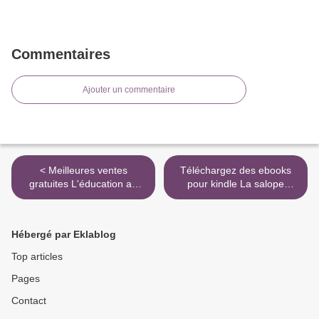
Commentaires
Ajouter un commentaire
< Meilleures ventes
Téléchargez des ebooks
gratuites L'éducation au
pour kindle La salope
management en Afrique
éthique - Guide pratique
face aux incertitudes MOBI
pour des relations libres
DJVU PDB
sereines CHM MOBI
Hébergé par Eklablog
(Litterature Francaise) >
Top articles
Pages
Contact