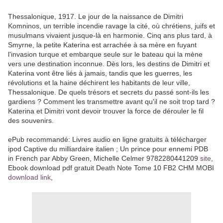
Thessalonique, 1917. Le jour de la naissance de Dimitri
Komninos, un terrible incendie ravage la cité, où chrétiens, juifs et
musulmans vivaient jusque-là en harmonie. Cinq ans plus tard, à
Smyrne, la petite Katerina est arrachée à sa mère en fuyant
l'invasion turque et embarque seule sur le bateau qui la mène
vers une destination inconnue. Dès lors, les destins de Dimitri et
Katerina vont être liés à jamais, tandis que les guerres, les
révolutions et la haine déchirent les habitants de leur ville,
Thessalonique. De quels trésors et secrets du passé sont-ils les
gardiens ? Comment les transmettre avant qu'il ne soit trop tard ?
Katerina et Dimitri vont devoir trouver la force de dérouler le fil
des souvenirs.
ePub recommandé: Livres audio en ligne gratuits à télécharger
ipod Captive du milliardaire italien ; Un prince pour ennemi PDB
in French par Abby Green, Michelle Celmer 9782280441209
site
,
Ebook download pdf gratuit Death Note Tome 10 FB2 CHM MOBI
download link
,